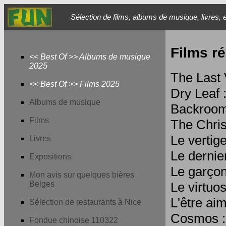
Sélection de films, albums de musique, livres, e
Films r
<< Best Of >> Albums de musique
2025
The Last
<< Best Of >> Films 2025
Dry Leaf 
Albums de musique
Backroom
Films
The Chris
Le vertig
Livres
Le dernie
Expositions
Le garçon
Mon avis sur quelques bières
Belges
Le virtuo
L'être ai
Sélection de restaurants à Nice
Cosmos :
Fondue chinoise 110322