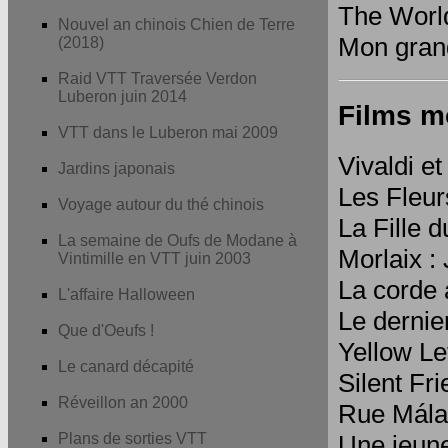
The Worl
Nouvel an chinois Chien de Terre
Mon grand
(2018)
Raid VTT Traversée Verdon
Luberon juin 2014
Films m
VTT dans le Luberon mai 2009
Vivaldi e
Jardins japonais
Les Fleur
Voyage autour du thé chinois
La Fille d
La semaine de Oufs de Modane à
Morlaix :
Vintimille en VTT juin 2003
La corde 
L'affaire Halloween
Le dernie
Que d'Oeufs !
Yellow Let
Le canard décapité
Silent Fri
Réveillon an 2000
Rue Mála
Une jeun
Plans de sorties VTT