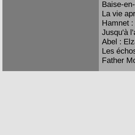
Baise-en-v
La vie a
Hamnet :
Jusqu'à l
Abel : El
Les échos
Father Mo
2026
Magellan 
Le temps
Le Maître
Le Chant 
L'agent s