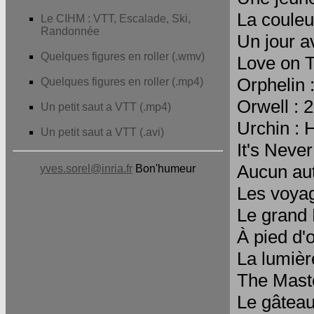
La couleu
Le CIHM : VTT, Escalade, Ski,
Randonnée
Un jour a
Quelques figures en roller (.wmv)
Love on T
Orphelin 
Quelques figures en roller (.mp4)
Orwell : 
Un petit saut a VTT (.mp4)
Urchin : 
Un petit saut a VTT (.avi)
It's Neve
Aucun aut
yves.sorel@inria.fr
Bon'humeur
Les voyag
Le grand 
À pied d'
La lumièr
The Maste
Le gâteau